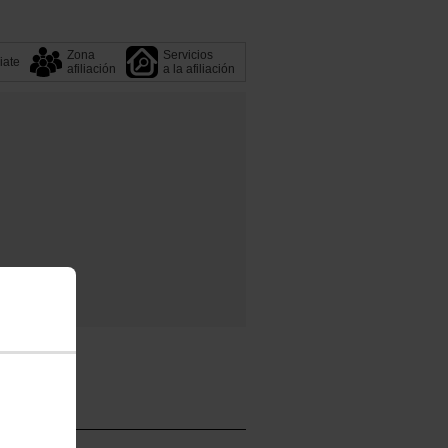
Zona
Servicios
liate
afiliación
a la afiliación
r