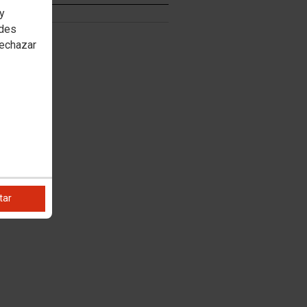
 y
edes
rechazar
tar