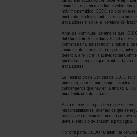
omiso a la autoridad competente en mater
laborales, superándose los niveles tres y
máximo permitido. CCOO solicitó en este m
anatomía patológica ante la situación de a
trabajadores sin que la gerencia del hosp
Ante las continuas denuncias que CCOO p
del Comité de Seguridad y Salud del Hospi
comienza una persecución sindical al del
laborales de este sindicato que resuelve l
gerencia a reiniciar la actividad del Comi
centro sanitario, sin que mientras tanto no
trabajadores.
La Federación de Sanidad de CCOO solicit
completo, ante el porcentaje considerabl
cancerígenos que hay en la unidad. El HU
para finalizar este estudio.
A día de hoy, está pendiente qué se abra 
responsabilidades, además de que se regul
mediciones mensuales, además de resolve
tiene el servicio de anatomía patológica.
Por otra parte, CCOO también ha denuncia