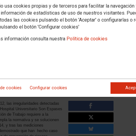
io usa cookies propias y de terceros para facilitar la navegación
 información de estadísticas de uso de nuestros visitantes. Pu
todas las cookies pulsando el botón 'Aceptar' o configurarlas o 
anidad de CCOO denuncia las
pulsando el botón 'Configurar cookies'
 servicio de Anatomía
s información consulta nuestra
Política de cookies
spital Son Espases de
cia de la Federación de Sanidad y Sectores Sociosanitarios
do de la Ley de Prevención de Riesgos Laborales, en
ión de sustancias cancerígenas (formol y xilol)
 de cookies
Configurar cookies
Acep
, las irregularidades detectadas
 Hospital Universitario Son Espases
ón de Trabajo requiere a la
mpla la normativa y se solucionen
014, y tras las mediciones
a demostrado que han hecho caso