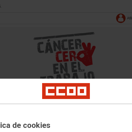
.
Afí
tica de cookies
Inicio
Manifiesto
Actualidad y documentos
Multimedia
Conócenos
Buscado