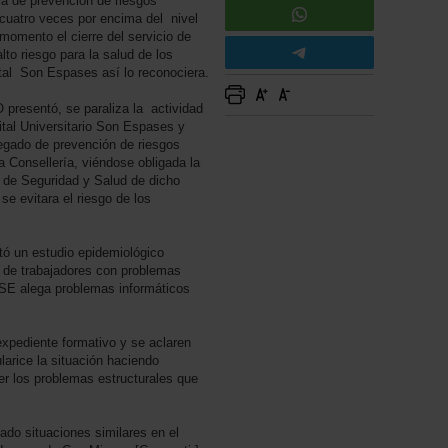
ia de prevención de riesgos
 cuatro veces por encima del nivel
omento el cierre del servicio de
lto riesgo para la salud de los
ital Son Espases así lo reconociera.
resentó, se paraliza la actividad
tal Universitario Son Espases y
egado de prevención de riesgos
a Consellería, viéndose obligada la
té de Seguridad y Salud de dicho
 se evitara el riesgo de los
ó un estudio epidemiológico
e de trabajadores con problemas
SE alega problemas informáticos
expediente formativo y se aclaren
arice la situación haciendo
r los problemas estructurales que
do situaciones similares en el