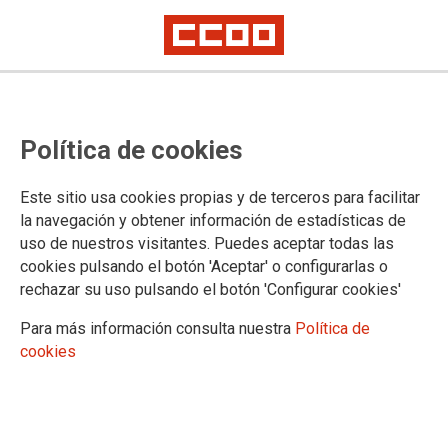
CONOCE CCOO
Política de cookies
Quiénes somos
Direcciones y teléfonos
Este sitio usa cookies propias y de terceros para facilitar
Atención general de CCOO
la navegación y obtener información de estadísticas de
Servicios Jurídicos de CCOO
uso de nuestros visitantes. Puedes aceptar todas las
cookies pulsando el botón 'Aceptar' o configurarlas o
rechazar su uso pulsando el botón 'Configurar cookies'
Para más información consulta nuestra
Política de
Confederación Sindical de Comisiones Obreras
cookies
Territorios
Comisiones Obreras de Andalucía
Comisiones Obreras de Aragón
Comisiones Obreres d'Asturies