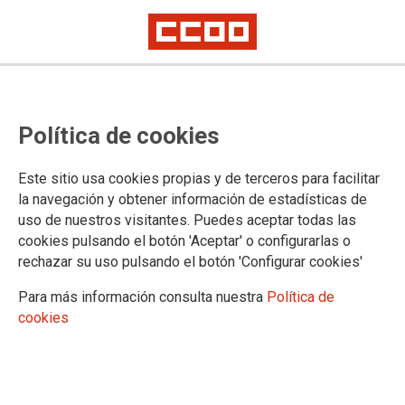
Nuevo código europeo contra el
Política de cookies
cáncer: exposiciones
ocupacionales y ambientales
Este sitio usa cookies propias y de terceros para facilitar
la navegación y obtener información de estadísticas de
uso de nuestros visitantes. Puedes aceptar todas las
El Código tiene por objeto reducir la carga del cáncer,
cookies pulsando el botón 'Aceptar' o configurarlas o
informando a la gente cómo evitar o reducir la exposición a
rechazar su uso pulsando el botón 'Configurar cookies'
sustancias cancerígenas, adoptar comportamientos para
reducir el riesgo de cáncer, o para participar en los programas
Para más información consulta nuestra
Política de
de intervención organizados.
cookies
03/08/2015.