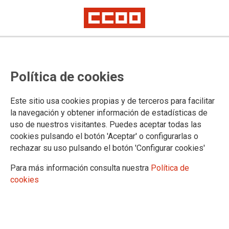
CCOO País Valencià presenta la
Política de cookies
campaña ?Cáncer Cero en el
Trabajo?
Este sitio usa cookies propias y de terceros para facilitar
la navegación y obtener información de estadísticas de
uso de nuestros visitantes. Puedes aceptar todas las
La campaña está dirigida a la prevención de estas patologías
cookies pulsando el botón 'Aceptar' o configurarlas o
en el ámbito laboral, que causan 900 muertes al año en el
rechazar su uso pulsando el botón 'Configurar cookies'
País Valenciano
Para más información consulta nuestra
Política de
24/10/2011.
cookies