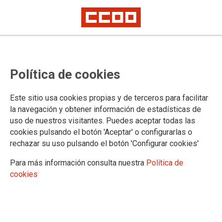
ASESORAMIENTO JUR�DICO - LOCALES DE
ATENCI�N
Política de cookies
Selecciona una provincia:
Este sitio usa cookies propias y de terceros para facilitar
la navegación y obtener información de estadísticas de
uso de nuestros visitantes. Puedes aceptar todas las
cookies pulsando el botón 'Aceptar' o configurarlas o
Selecciona una localidad:
rechazar su uso pulsando el botón 'Configurar cookies'
Para más información consulta nuestra
Política de
cookies
Asesor�a Jur�dica de La Rioja
Calle de la Constituci�n, 20 26580 - Arnedo
Tfno: 941382749
Ver en Google Maps